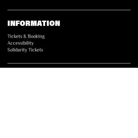
INFORMATION
Tickets & Booking
Accessibility
Solidarity Tickets
LES FESTIVALS
About
Our partners
Press
Our archives