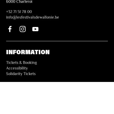
6000 Charleroi
+32 71 51 78 00
i
nfo@lesfestivalsdewallonie.be
INFORMATION
Tickets & Booking
Accessibility
Solidarity Tickets
LES FESTIVALS
About
Our partners