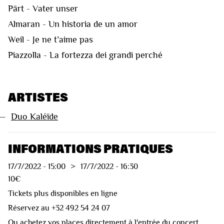
Pärt - Vater unser
Almaran - Un historia de un amor
Weil - Je ne t’aime pas
Piazzolla - La fortezza dei grandi perché
ARTISTES
—
Duo Kaléïde
INFORMATIONS PRATIQUES
17/7/2022
-
15:00
>
17/7/2022
-
16:30
10€
Tickets plus disponibles en ligne
Réservez au +32 492 54 24 07
Ou achetez vos places directement à l'entrée du concert