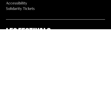
Accessibility
Solidarity Tickets
LES FESTIVALS
About
Our partners
Press
Our archives
THE FESTIVALS NEWSLETTER