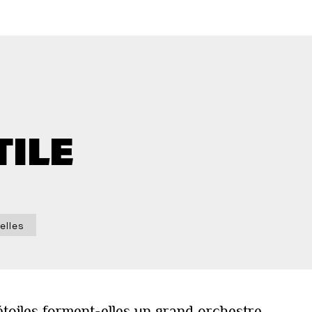
TILE
elles
étoiles forment-elles un grand orchestre