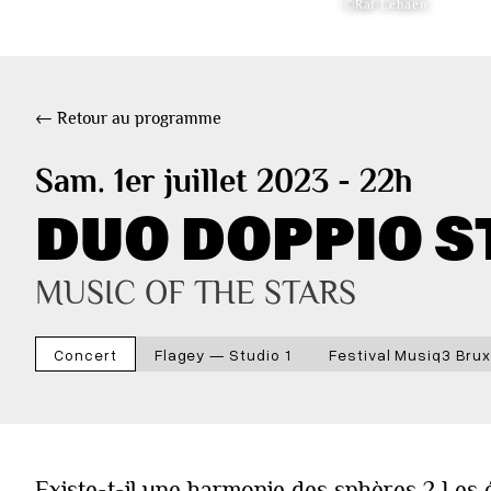
©Raf Lehaen
← Retour au programme
Sam. 1er juillet 2023 - 22h
DUO DOPPIO S
MUSIC OF THE STARS
Concert
Flagey — Studio 1
Festival Musiq3 Brux
Existe-t-il une harmonie des sphères ? Les 