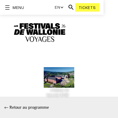
EN
MENU
TICKETS
©Abbaye de
Stavelot-RTBF
← Retour au programme