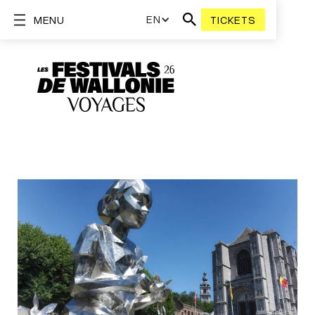
EN
MENU
TICKETS