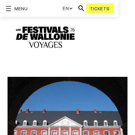
EN
MENU
TICKETS