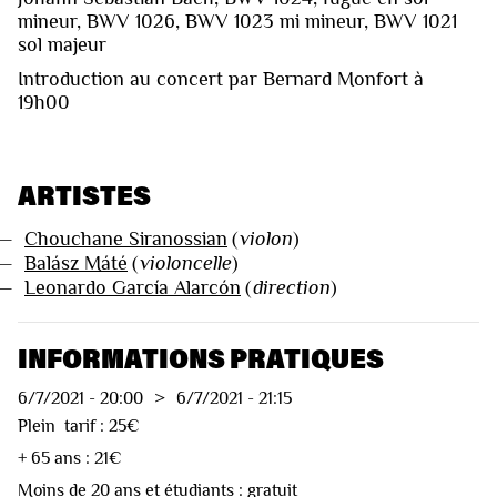
mineur, BWV 1026, BWV 1023 mi mineur, BWV 1021
sol majeur
Introduction au concert par Bernard Monfort à
19h00
ARTISTES
—
Chouchane Siranossian
(
violon
)
—
Balász Máté
(
violoncelle
)
—
Leonardo García Alarcón
(
direction
)
INFORMATIONS PRATIQUES
6/7/2021
-
20:00
>
6/7/2021
-
21:15
Plein tarif : 25€
+ 65 ans : 21€
Moins de 20 ans et étudiants : gratuit