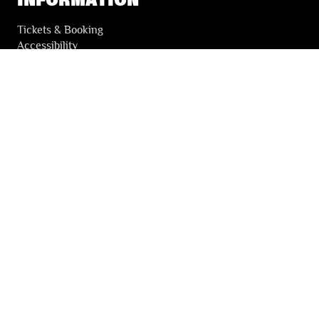
Tickets & Booking
Accessibility
Solidarity Tickets
LES FESTIVALS
About
Our partners
Press
Our archives
THE FESTIVALS NEWSLETTER