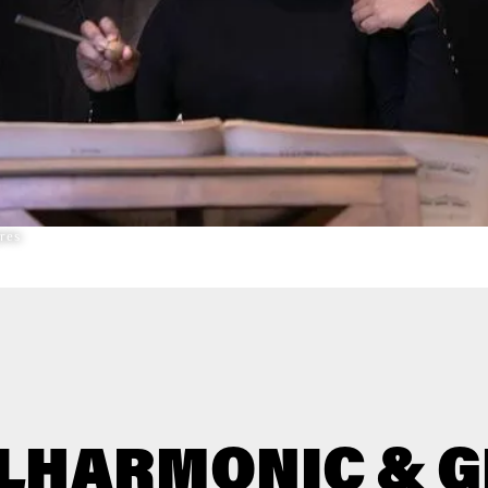
res
ILHARMONIC & 