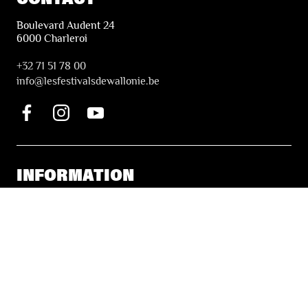
Boulevard Audent 24
6000 Charleroi
+32 71 51 78 00
i
nfo@lesfestivalsdewallonie.be
INFORMATION
Tickets & Booking
Accessibility
Solidarity Tickets
LES FESTIVALS