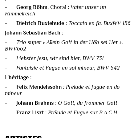
-
Georg Böhm
, Choral :
Vater unser im
Himmelreich
-
Dietrich Buxtehude
:
Toccata en fa, BuxWV 156
Johann Sebastian Bach :
- Trio super « Allein Gott in der Höh sei Her »,
BWV662
- Liebster Jesu, wir sind hier, BWV 731
- Fantaisie et Fugue en sol mineur, BWV 542
L’héritage :
-
Felix Mendelssohn
: Prélude et fugue en do
mineur
-
Johann Brahms
:
O Gott, du frommer Gott
-
Franz Liszt
:
Prélude et Fugue sur B.A.C.H.