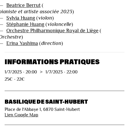
—
Beatrice Berrut
(
pianiste et artiste associée 2023
)
—
Sylvia Huang
(
violon
)
—
Stéphanie Huang
(
violoncelle
)
—
Orchestre Philharmonique Royal de Liège
(
Orchestre
)
—
Erina Yashima
(
direction
)
INFORMATIONS PRATIQUES
1/7/2023
-
20:00
>
1/7/2023
-
22:00
25€ - 22€
BASILIQUE DE SAINT-HUBERT
Place de l'Abbaye 1, 6870 Saint-Hubert
Lien Google Map