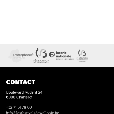
CONTACT
Boulevard Audent 24
6000 Charleroi
+32 71 51 78 00
i
nfo@lesfestivalsdewallonie.be