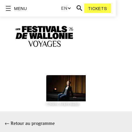
EN
MENU
TICKETS
©Niels Ackermann
← Retour au programme