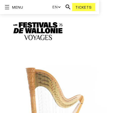
EN
MENU
TICKETS