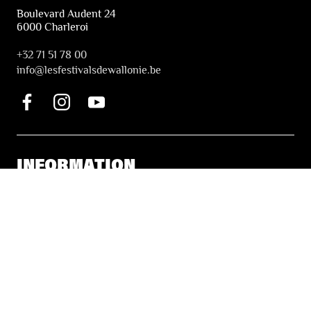
Boulevard Audent 24
6000 Charleroi
+32 71 51 78 00
i
nfo@lesfestivalsdewallonie.be
INFORMATION
Tickets & Booking
Accessibility
Solidarity Tickets
LES FESTIVALS