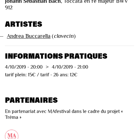
Johann Sebastian Bach
, Toccata en ré majeur BWV
912
ARTISTES
—
Andrea Buccarella
(
clavecin
)
INFORMATIONS PRATIQUES
4/10/2019
-
20:00
>
4/10/2019
-
21:00
tarif plein: 15€ / tarif - 26 ans: 12€
PARTENAIRES
En partenariat avec MAfestival dans le cadre du projet «
Tréma »