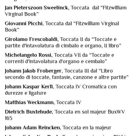
Jan Pieterszoon Sweelinck
, Toccata dal “Fitzwilliam
Virginal Book”
Giovanni Picchi
, Toccata dal “Fitzwilliam Virginal
Book”
Girolamo Frescobaldi
, Toccata II da “Toccate e
partite d'intavolatura di cimbalo e organo, II libro”
Michelangelo Rossi
, Toccata VII da “Toccate e
correnti d'intavolatura d'organo e cembalo”
Johann Jakob Froberger
, Toccata III dal “Libro
secondo di toccate, fantasie, canzone e altre partite”
Johann Kaspar Kerll
, Toccata IV Cromatica con
durezze e ligature
Matthias Weckmann
, Toccata IV
Dietrich Buxtehude
, Toccata en sol majeur BuxWV
165
Johann Adam Reincken
, Toccata en la majeur