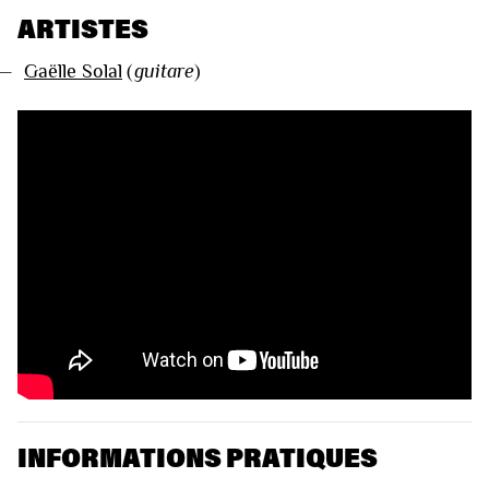
ARTISTES
—
Gaëlle Solal
(
guitare
)
VIDÉOS
INFORMATIONS PRATIQUES