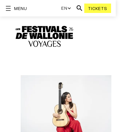
EN
MENU
TICKETS