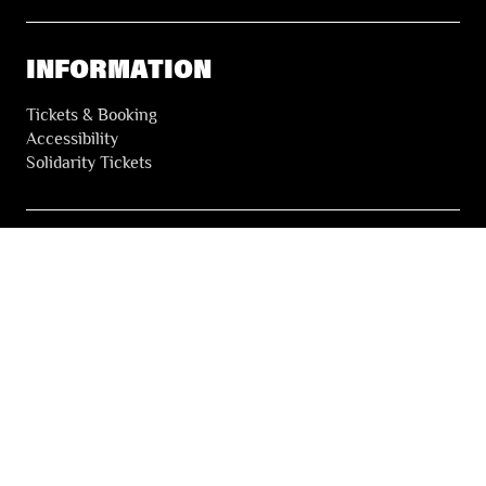
INFORMATION
Tickets & Booking
Accessibility
Solidarity Tickets
LES FESTIVALS
About
Our partners
Press
Our archives
THE FESTIVALS NEWSLETTER