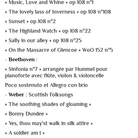
« Music, Love and Whine » op 108 n°1
« The lovely lass of Inverness » op 108 n°108
« Sunset » op 108 n°2
« The Highland Watch » op 108 n°22
« Sally in our alley » op 108 n°25
« On the Massacre of Glencoe » WoO 152 n°5
-
Beethoven
:
« Sinfonia n°7 » arrangée par Hummel pour
pianoforte avec flûte, violon & violoncelle
Poco sostenuto et Allegro con brio
-
Weber
: Scottish Folksongs
« The soothing shades of gloaming »
« Bonny Dundee »
« Yes, thou may'st walk in silk attire »
« A soldier am I »