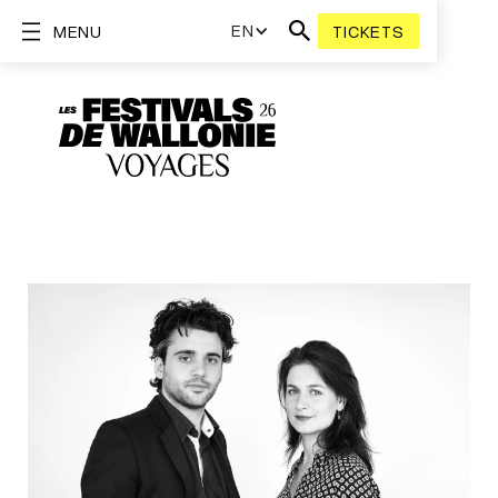
EN
MENU
TICKETS