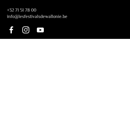
+32 71 51 78 00
i
nfo@lesfestivalsdewallonie.be
INFORMATION
Tickets & Booking
Accessibility
Solidarity Tickets
LES FESTIVALS
About
Our partners