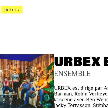
TICKETS
URBEX 
ENSEMBLE
URBEX est dirigé par A
Barman, Robin Verheyen)
la scène avec Ben Wend
Jacky Terrasson, Stépha