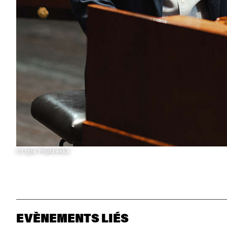
©Ligia Poplawska
EVÈNEMENTS LIÉS