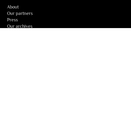
About
Our partners
Press
Our archives
THE FESTIVALS NEWSLETTER