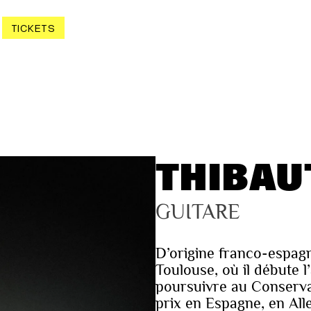
TICKETS
THIBAU
GUITARE
D’origine franco-espagn
Toulouse, où il débute l
poursuivre au Conserva
prix en Espagne, en All