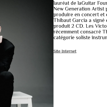
lauréat de laGuitar Fou
New Generation Artist 
produire en concert et 
Thibaut Garcia a signé e
produit 2 CD. Les Victo
récemment consacré Thi
catégorie soliste instru
Site Internet