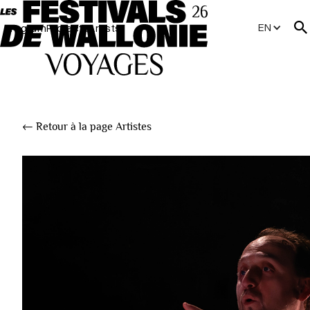
EN
Program
Projects
Artists
← Retour à la page Artistes