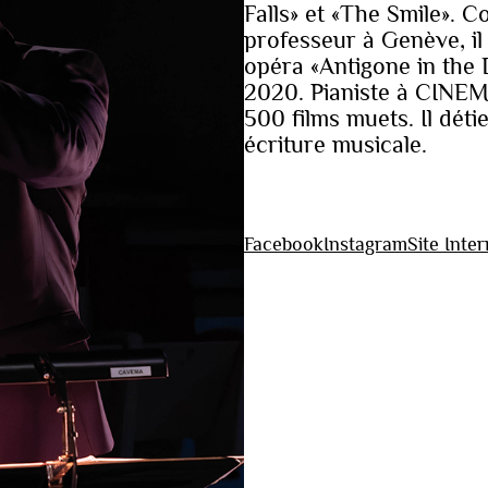
Falls» et «The Smile».
professeur à Genève, il
opéra «Antigone in th
2020. Pianiste à CINEMA
500 films muets. Il déti
écriture musicale.
Facebook
Instagram
Site Inter