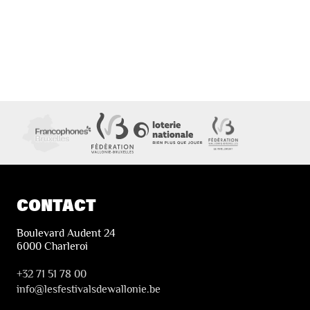
CONTACT
Boulevard Audent 24
6000 Charleroi
+32 71 51 78 00
i
nfo@lesfestivalsdewallonie.be