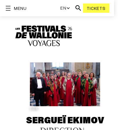
EN
MENU
TICKETS
©DR
SERGUEÏ EKIMOV