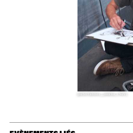
pieterfannes__joskna_cNeVj