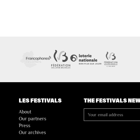
LES FESTIVALS
THE FESTIVALS NE
About
Our partners
Press
Our archives