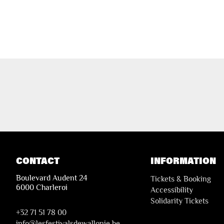
CONTACT
INFORMATION
Boulevard Audent 24
Tickets & Booking
6000 Charleroi
Accessibility
Solidarity Tickets
+32 71 51 78 00
i
nfo@lesfestivalsdewallonie.be