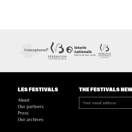
LES FESTIVALS
THE FESTIVALS NE
About
Our partners
Press
Our archives