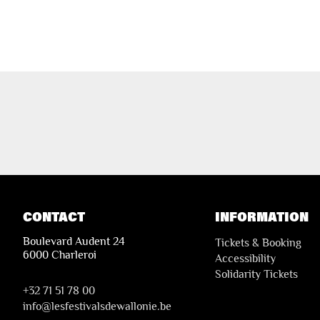
CONTACT
INFORMATION
Boulevard Audent 24
Tickets & Booking
6000 Charleroi
Accessibility
Solidarity Tickets
+32 71 51 78 00
i
nfo@lesfestivalsdewallonie.be