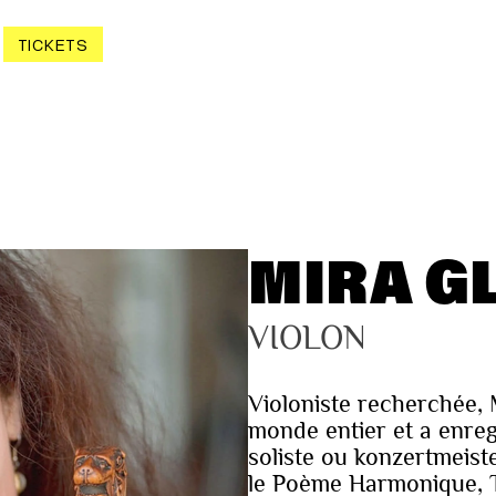
TICKETS
MIRA G
VIOLON
Violoniste recherchée, 
monde entier et a enr
soliste ou konzertmeiste
le Poème Harmonique, T