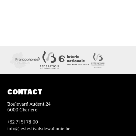
CONTACT
Boulevard Audent 24
6000 Charleroi
+32 71 51 78 00
i
nfo@lesfestivalsdewallonie.be