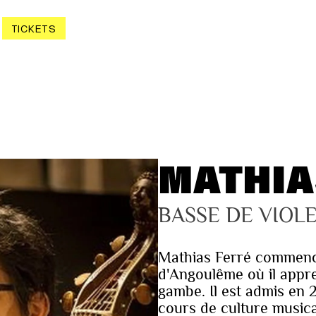
TICKETS
MATHIA
BASSE DE VIOL
Mathias Ferré commenc
d'Angoulême où il appren
gambe. Il est admis en 
cours de culture musical