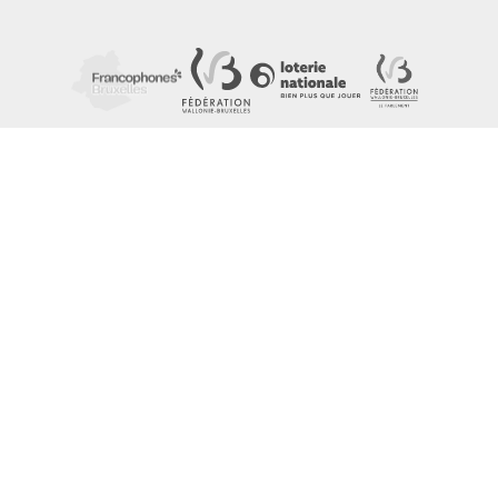
LES FESTIVALS
THE FESTIVALS NE
About
Our partners
Press
Our archives