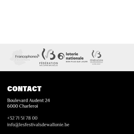
CONTACT
Boulevard Audent 24
6000 Charleroi
+32 71 51 78 00
i
nfo@lesfestivalsdewallonie.be