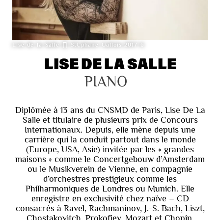
Lise-de-la-Salle-∏-StÇphane-Gallois-2017-6
LISE DE LA SALLE
PIANO
Diplômée à 13 ans du CNSMD de Paris, Lise De La
Salle et titulaire de plusieurs prix de Concours
Internationaux. Depuis, elle mène depuis une
carrière qui la conduit partout dans le monde
(Europe, USA, Asie) invitée par les « grandes
maisons » comme le Concertgebouw d’Amsterdam
ou le Musikverein de Vienne, en compagnie
d’orchestres prestigieux comme les
Philharmoniques de Londres ou Munich. Elle
enregistre en exclusivité chez naïve – CD
consacrés à Ravel, Rachmaninov, J.-S. Bach, Liszt,
Chostakovitch, Prokofiev, Mozart et Chopin.