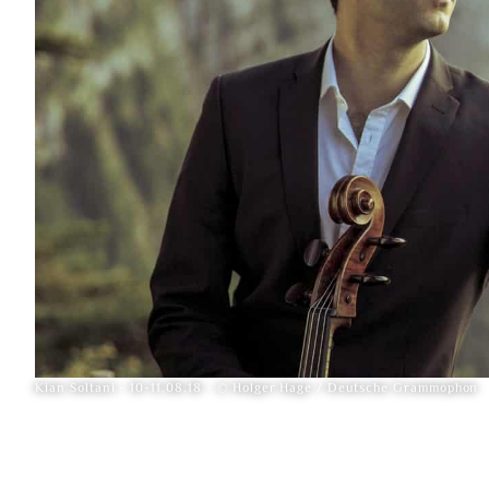
Kian Soltani - 10-11.08.18 - © Holger Hage / Deutsche Grammophon