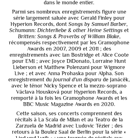
dans le monde entier.
Parmi ses nombreux enregistrements figure une
série largement saluée avec Gerald Finley pour
Hyperion Records, dont
Songs by Samuel Barber
,
Schumann: Dichterliebe & other Heine Settings
et
Britten: Songs & Proverbs of William Blake
,
récompensés respectivement par les Gramophone
Awards en 2007, 2009 et 2011 ; des
enregistrements avec Ian Bostridge et Alice Coote
pour EMI ; avec Joyce DiDonato, Lorraine Hunt
Lieberson et Matthew Polenzani pour Wigmore
Live ; et avec Anna Prohaska pour Alpha. Son
enregistrement du
Journal d’un disparu
de Janáček,
avec le ténor Nicky Spence et la mezzo-soprano
Václava Housková pour Hyperion Records, a
remporté à la fois les Gramophone Awards et les
BBC Music Magazine Awards en 2020.
Cette saison, ses concerts comprennent des
récitals à La Scala de Milan et au Teatro de la
Zarzuela de Madrid avec Ludovic Tézier ; des
retours à la Boulez Saal de Berlin pour la série «
Lied und Lyrik » ; une tournée de récitals aux