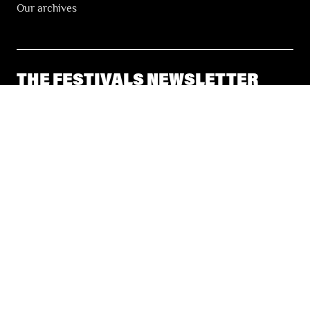
Our archives
THE FESTIVALS NEWSLETTER
© 2026 Les Festivals de Wallonie
General Terms and Conditions of Sale
Privacy
Accessibility Statement
Site by
Coast