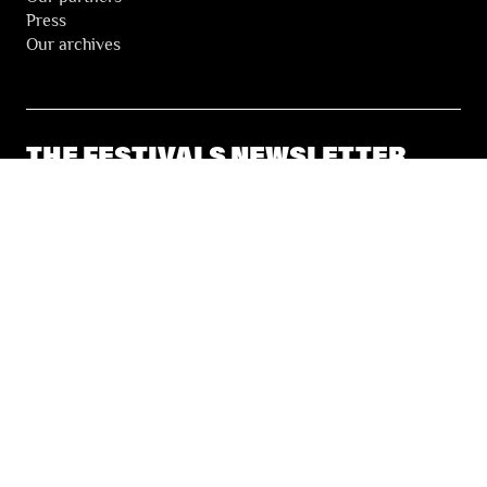
Press
Our archives
THE FESTIVALS NEWSLETTER
© 2026 Les Festivals de Wallonie
General Terms and Conditions of Sale
Privacy