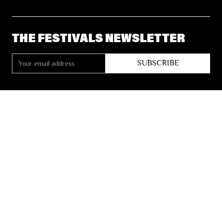
THE FESTIVALS NEWSLETTER
© 2026 Les Festivals de Wallonie
General Terms and Conditions of Sale
Privacy
Accessibility Statement
Site by
Coast