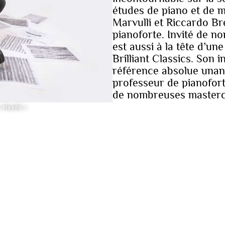
études de piano et de 
Marvulli et Riccardo Bre
pianoforte. Invité de no
est aussi à la tête d’u
Brilliant Classics. Son 
référence absolue unani
professeur de pianofor
de nombreuses masterc
( Haydn )