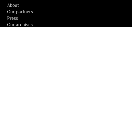
About
Our partners
Press
Our archives
THE FESTIVALS NEWSLETTER